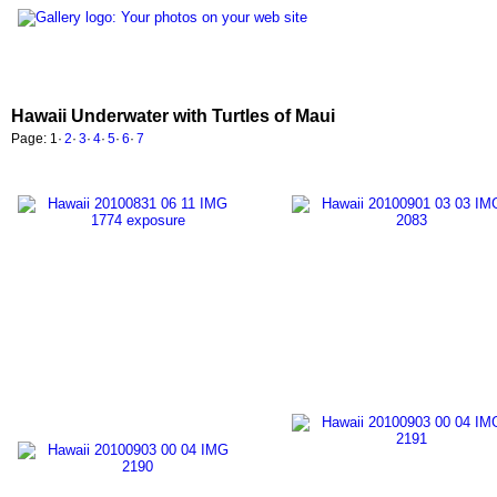
Hawaii Underwater with Turtles of Maui
Page:
1
·
2
·
3
·
4
·
5
·
6
·
7