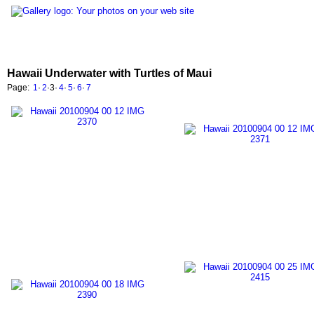
Hawaii Underwater with Turtles of Maui
Page:
1
·
2
·
3
·
4
·
5
·
6
·
7