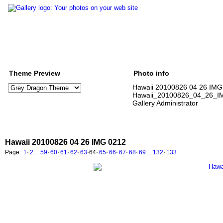
Theme Preview
Photo info
Hawaii 20100826 04 26 IMG
Hawaii_20100826_04_26_I
Gallery Administrator
Hawaii 20100826 04 26 IMG 0212
Page:
1
·
2
…
59
·
60
·
61
·
62
·
63
·
64
·
65
·
66
·
67
·
68
·
69
…
132
·
133