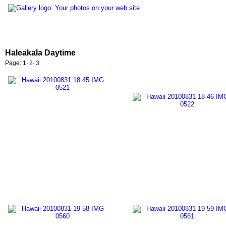
Haleakala Daytime
Page:
1
·
2
·
3