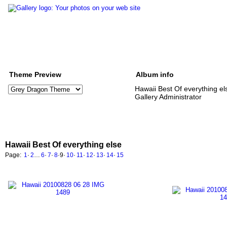
Theme Preview
Album info
Hawaii Best Of everything el
Gallery Administrator
Hawaii Best Of everything else
Page:
1
·
2
…
6
·
7
·
8
·
9
·
10
·
11
·
12
·
13
·
14
·
15