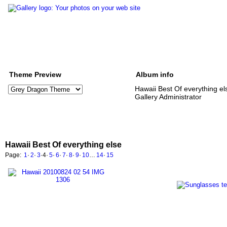
Theme Preview
Album info
Hawaii Best Of everything el
Gallery Administrator
Hawaii Best Of everything else
Page:
1
·
2
·
3
·
4
·
5
·
6
·
7
·
8
·
9
·
10
…
14
·
15